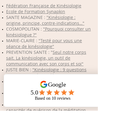
Fédération Française de Kinésiologie
Ecole de Formation Synapkin
SANTE MAGAZINE :
"Kinésiologie :
origine, principe, contre-indications…"
COSMOPOLITAN :
"Pourquoi consulter un
kinésiologue ?"
MARIE-CLAIRE :
"Testé pour vous une
séance de kinésiologie"
PREVENTION SANTE : "
Seul notre corps
sait. La kinésiologie, un outil de
communication avec son corps et soi"
JUSTE BIEN :
"Kinésiologie : 9 questions
pour comprendre et découvrir"
ANNUAIRE THERAPEUTE :
"Kinésiologie :
L’art d’interroger le corps"
L’EXPRESS.FR :
"Quand le corps exprime
le mal-être"
MIEUXVIVREAUTREMENT.FR :
"Les
capacités de guérison de la méditation
validées par la neuroscience"
NOSPENSEES.FR :
"4 techniques de
respiration efficaces pour réduire
l’anxiété"