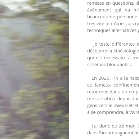
remises en questions, d
évènement qui va m'
beaucoup de personne j
très vite je m'aperçois q
techniques alternatives
Je teste différentes a
découvre la kinésiologie
qui est nécessaire à mo
schémas bloquants...
En 2020, il y a la nais
ce fameux confinement
retourner dans un empl
me fait vibrer depuis t
gens vers le mieux-être!
à se comprendre, à vivr
J'ai donc quitté mon C
dans l'accompagnement