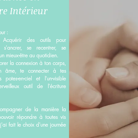
re Intérieur
ur :
 Acquérir des outils pour
s'ancrer, se recentrer, se
un mieux-être au quotidien.
lorer la connexion à ton corps,
on âme, te connecter à tes
s potes-en-ciel et l'un-visible
eilleux outil de l'écriture
compagner de la manière la
pouvoir répondre à toutes vis
 j'ai fait le choix d'une journée