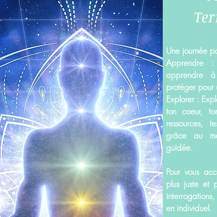
Ter
Une journée po
Apprendre :
apprendre à 
protéger pour 
Explorer : Exp
ton coeur, t
ressources, te
grâce au merv
guidée.
Pour vous ac
plus juste et 
interrogations,
en individuel.