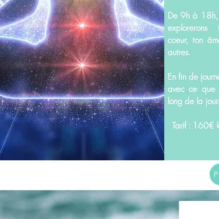
De 9h à 18h, 
explorerons t
coeur, ton âm
autres.
En fin de journ
avec ce que 
long de la jou
Tarif : 160€ 
P