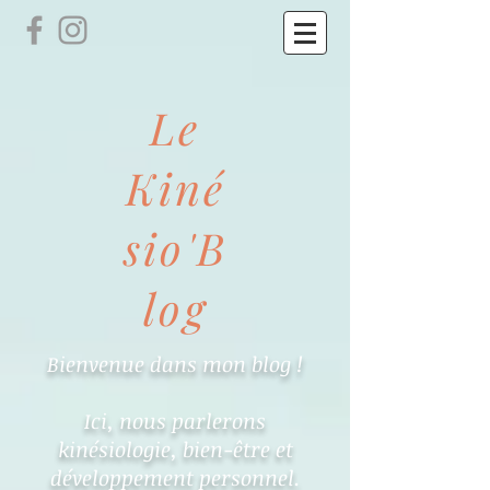
Le
Kiné
sio'B
log
Bienvenue dans mon blog !
Ici, nous parlerons
kinésiologie, bien-être et
développement personnel.