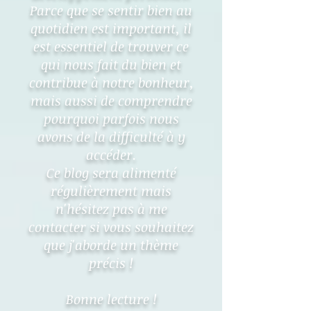
Parce que se sentir bien au
quotidien est important, il
est essentiel de trouver ce
qui nous fait du bien et
contribue à notre bonheur,
mais aussi de comprendre
pourquoi parfois nous
avons de la difficulté à y
accéder.
Ce blog sera alimenté
régulièrement mais
n'hésitez pas à me
contacter si vous souhaitez
que j'aborde un thème
précis !
Bonne lecture !