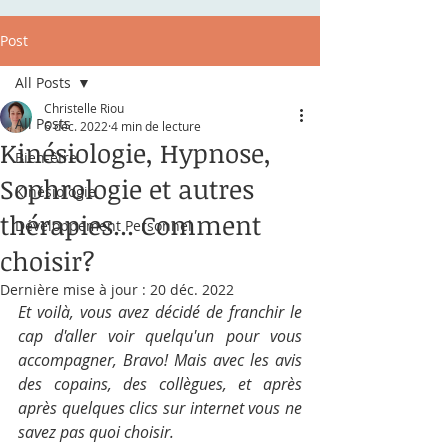
Post
All Posts
Christelle Riou
All Posts
6 déc. 2022
4 min de lecture
Kinésiologie, Hypnose,
Bien-être
Sophrologie et autres
Kinésiologie
thérapies... Comment
Développement Personnel
choisir?
Dernière mise à jour :
20 déc. 2022
Et voilà, vous avez décidé de franchir le 
cap d'aller voir quelqu'un pour vous 
accompagner, Bravo! Mais avec les avis 
des copains, des collègues, et après 
après quelques clics sur internet vous ne 
savez pas quoi choisir. 