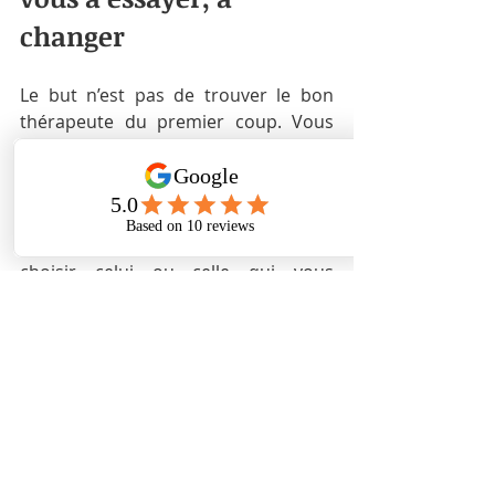
changer
Le but n’est pas de trouver le bon 
thérapeute du premier coup. Vous 
avez le droit « d’essayer » plusieurs 
praticiens, d’avoir des consultations 
avec plusieurs d’entre eux. 
Vous pourrez ainsi ressentir et 
choisir celui ou celle qui vous 
convient le plus. Choisir son 
thérapeute, c’est aussi une affaire de 
feeling. Si vous sentez que le courant 
ne passe pas, alors changez! Cela ne 
veut pas dire que cet accompagnant 
n'a pas les compétences, mais 
uniquement que vos énergies ne 
matchent pas. Vous devez vous 